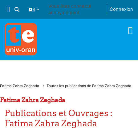
Passer au contenu principal
Vous êtes connecté
Connexion
Activer/désactiver la saisie de recherche
anonymement
Fatima Zahra Zeghada
Toutes les publications de Fatima Zahra Zeghada
Fatima Zahra Zeghada
Publications et Ouvrages :
Fatima Zahra Zeghada