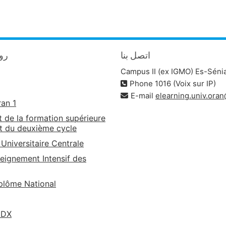
اتصل بنا
روا
Campus II (ex IGMO) Es-Séni
Phone 1016 (Voix sur IP)
E-mail
elearning.univ.ora
ran 1
t de la formation supérieure
t du deuxième cycle
 Universitaire Centrale
eignement Intensif des
lôme National
EDX