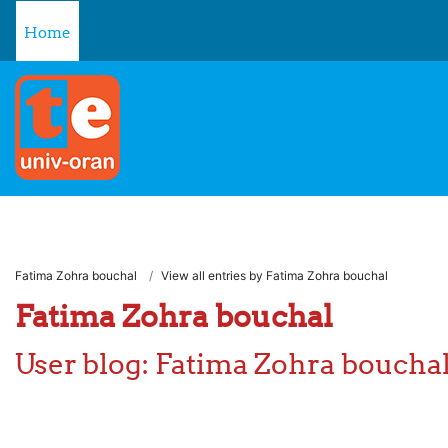
Skip to main content
Home
Fatima Zohra bouchal
View all entries by Fatima Zohra bouchal
Fatima Zohra bouchal
User blog: Fatima Zohra boucha