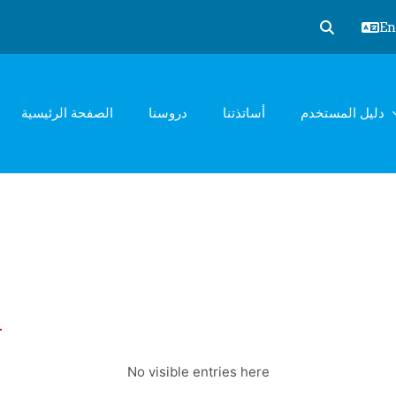
Eng
Toggle sear
دليل المستخدم
أساتذتنا
دروسنا
الصفحة الرئيسية
l
No visible entries here