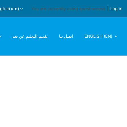
lish ‎(en)‎
You are currently using guest access
Log in
ch input
تقييم التعليم عن بعد
اتصل بنا
ENGLISH ‎(EN)‎