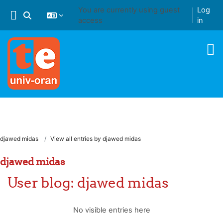
Skip to main content
You are currently using guest
Log
Toggle search input
access
in
djawed midas
View all entries by djawed midas
djawed midas
User blog: djawed midas
No visible entries here