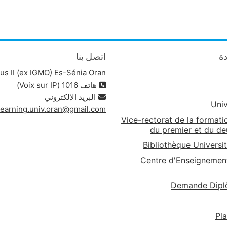
اتصل بنا

s II (ex IGMO) Es-Sénia Oran
هاتف 1016 (Voix sur IP)
البريد الإلكتروني
Univ
learning.univ.oran@gmail.com
Vice-rectorat de la formati
du premier et du d
Bibliothèque Universit
Centre d'Enseignement
Demande Dipl
Pl