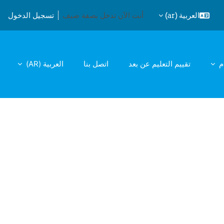
العربية ‎(ar)‎
أنت الآن تدخل بصفة ضيف
تسجيل الدخول
يل إدخال البحث
م
تقييم التعليم عن بعد
اتصل بنا
العربية ‎(AR)‎