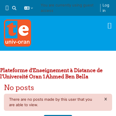
Skip to main content
You are currently using guest
Log
Toggle search input
access
in
Plateforme d'Enseignement à Distance de
l'Université Oran 1 Ahmed Ben Bella
No posts
×
There are no posts made by this user that you
DIS
are able to view.