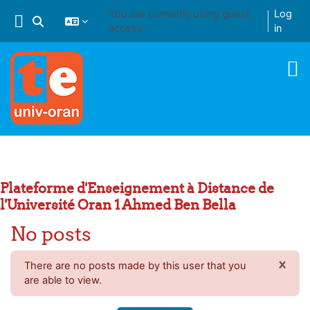
Skip to main content
You are currently using guest
Log
Toggle search input
access
in
Plateforme d'Enseignement à Distance de
l'Université Oran 1 Ahmed Ben Bella
No posts
×
There are no posts made by this user that you
DIS
are able to view.