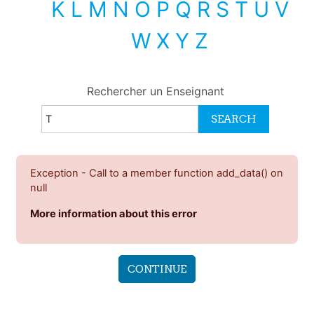
K
L
M
N
O
P
Q
R
S
T
U
V
W
X
Y
Z
Rechercher un Enseignant
Exception - Call to a member function add_data() on
null
More information about this error
CONTINUE