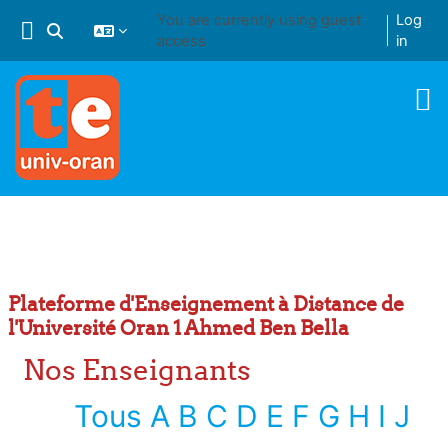
Skip to main content
You are currently using guest
Log
Toggle search input
access
in
Plateforme d'Enseignement à Distance de
l'Université Oran 1 Ahmed Ben Bella
Nos Enseignants
Tous
A
B
C
D
E
F
G
H
I
J