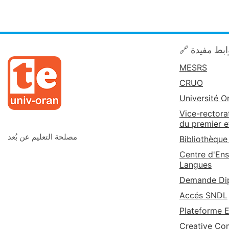
🔗 بط مفيدة
MESRS
CRUO
Université O
Vice-rectora
du premier e
مصلحة التعليم عن بُعد
Bibliothèque
Centre d'Ens
Langues
Demande Dip
Accés SNDL
Plateforme 
Creative C