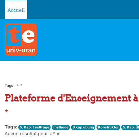
Passer au contenu principal
Accueil
Tags
*
Plateforme d'Enseignement à 
*
Tags:
5. Kap. Testfrage
methode
6.kap übung
Konstruktor
5. Kap. 
Aucun résultat pour « * »