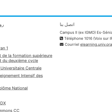
اتصل بنا
روا
Campus II (ex IGMO) Es-Séni
Téléphone 1016 (Voix sur I
Courriel
elearning.univ.o
ran 1
t de la formation supérieure
t du deuxième cycle
 Universitaire Centrale
eignement Intensif des
lôme National
EDX
ommons CC