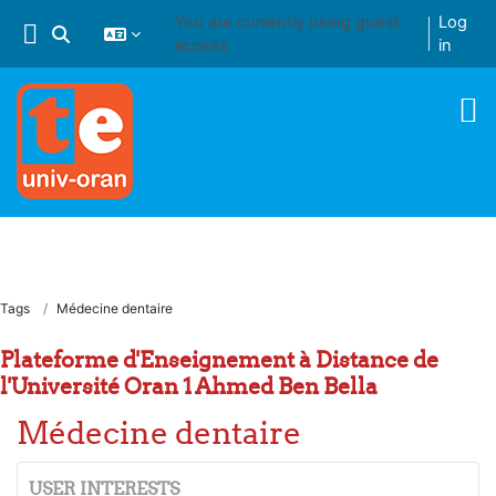
Skip to main content
You are currently using guest
Log
Toggle search input
access
in
Tags
Médecine dentaire
Plateforme d'Enseignement à Distance de
l'Université Oran 1 Ahmed Ben Bella
Médecine dentaire
USER INTERESTS