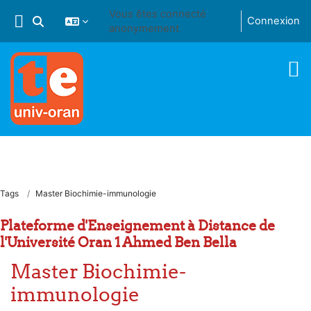
Passer au contenu principal
Vous êtes connecté
Connexion
Activer/désactiver la saisie de recherche
anonymement
Tags
Master Biochimie-immunologie
Plateforme d'Enseignement à Distance de
l'Université Oran 1 Ahmed Ben Bella
Master Biochimie-
immunologie