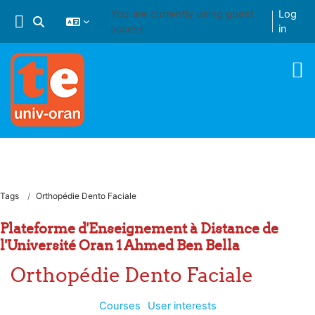
Skip to main content
You are currently using guest
Log
Toggle search input
access
in
Tags
Orthopédie Dento Faciale
Plateforme d'Enseignement à Distance de
l'Université Oran 1 Ahmed Ben Bella
Orthopédie Dento Faciale
Courses
User interests