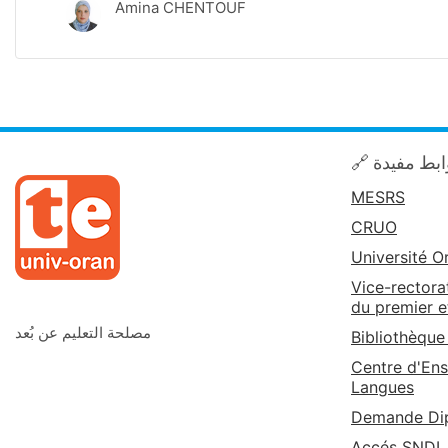
Amina CHENTOUF
🔗 بط مفيدة
MESRS
CRUO
Université O
Vice-rectora
du premier e
مصلحة التعليم عن بُعد
Bibliothèque
Centre d'Ens
Langues
Demande Dip
Accés SNDL