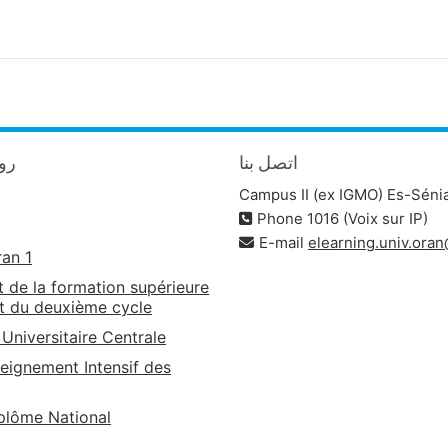
اتصل بنا
روا
Campus II (ex IGMO) Es-Séni
Phone 1016 (Voix sur IP)
E-mail
elearning.univ.ora
ran 1
t de la formation supérieure
t du deuxième cycle
 Universitaire Centrale
eignement Intensif des
lôme National