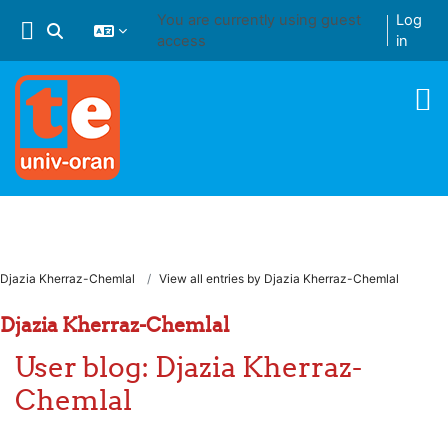
Skip to main content
You are currently using guest
Log
Toggle search input
access
in
Djazia Kherraz-Chemlal
View all entries by Djazia Kherraz-Chemlal
Djazia Kherraz-Chemlal
User blog: Djazia Kherraz-
Chemlal