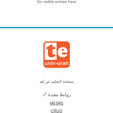
No visible entries here
مصلحة التعليم عن بُعد
🔗 روابط مفيدة
MESRS
CRUO