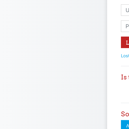
Use
Pas
Los
Is
So
A