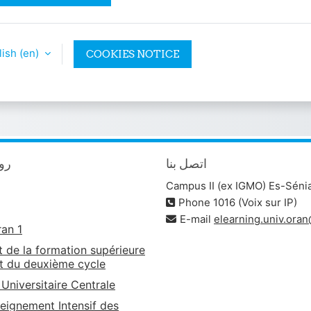
ish ‎(en)‎
COOKIES NOTICE
اتصل بنا
روا
Campus II (ex IGMO) Es-Séni
Phone 1016 (Voix sur IP)
E-mail
elearning.univ.ora
ran 1
t de la formation supérieure
t du deuxième cycle
 Universitaire Centrale
eignement Intensif des