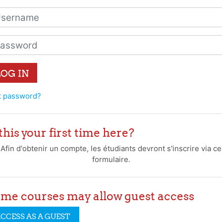
rname
sword
LOG IN
t password?
 this your first time here?
Afin d'obtenir un compte, les étudiants devront s'inscrire via ce
formulaire.
me courses may allow guest access
CCESS AS A GUEST