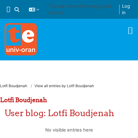
Skip to main content
You are currently using guest
Log
Toggle search input
access
in
Lotfi Boudjenah
View all entries by Lotfi Boudjenah
Lotfi Boudjenah
User blog: Lotfi Boudjenah
No visible entries here