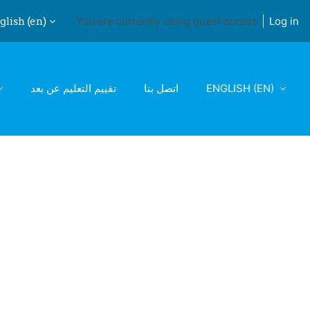
lish ‎(en)‎
You are currently using guest access
Log in
ch input
تقييم التعليم عن بعد
اتصل بنا
ENGLISH ‎(EN)‎