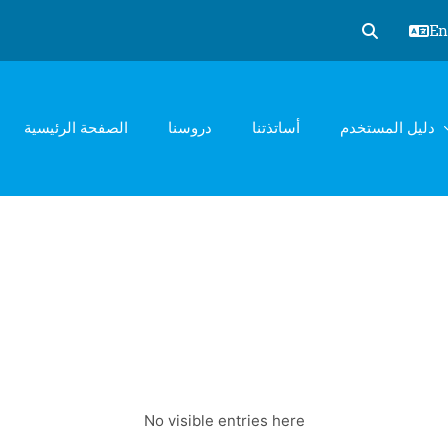
Eng
Toggle sear
دليل المستخدم
أساتذتنا
دروسنا
الصفحة الرئيسية
No visible entries here