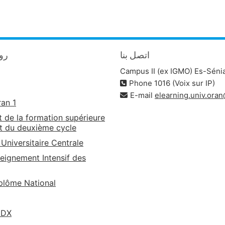
اتصل بنا
روا
Campus II (ex IGMO) Es-Séni
Phone 1016 (Voix sur IP)
E-mail
elearning.univ.ora
ran 1
t de la formation supérieure
t du deuxième cycle
 Universitaire Centrale
eignement Intensif des
lôme National
EDX