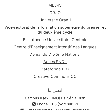
MESRS
CRUO
Université Oran 1
Vice-rectorat de la formation supérieure du premier et
du deuxième cycle
Bibliothèque Universitaire Centrale
Centre d'Enseignement Intensif des Langues
Demande Diplôme National
Accés SNDL
Plateforme EDX
Creative Commons CC
اتصل بنا
Campus II (ex IGMO) Es-Sénia Oran
Phone 1016 (Voix sur IP)
E-mail
elearning.univ.oran@gmail.com