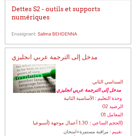
Dettes S2 - outils et supports
numériques
Enseignant:
Salima BEHDENNA
مدخل إلى الترجمة عربي انجليزي
السداسي الثاني
مدخل إلى الترجمة عربي انجليزي
: الأساسية الثانية
وحدة التعليم
02
الرصيد
01
المعامل
: 1.30 أعمال موجهة (أسبوعيا)
الحجم الساعي
: مراقبة مستمرة+امتحان
تقييم