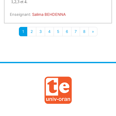
1,2,3 et 4.
Enseignant:
Salima BEHDENNA
1
2
3
4
5
6
7
8
»
Page 1
Page 2
Page 3
Page 4
Page 5
Page 6
Page 7
Page 8
Next page