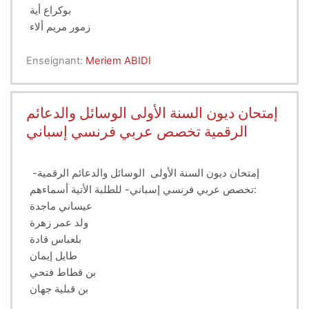
بوكراع أية
زمور مريم ألاء
Enseignant:
Meriem ABIDI
إمتحان ديون السنة الأولى الوسائل والدعائم
الرقمية تخصص عربي فرنسي إسباني
إمتحان ديون السنة الأولى الوسائل والدعائم الرقمية-
تخصص عربي فرنسي إسباني- للطلبة الأتية أسماءهم:
عيساني ماجدة
ولد عمر زهرة
بلعباس قادة
طايل إيمان
بن قطاط فتحي
بن قبلية جهان