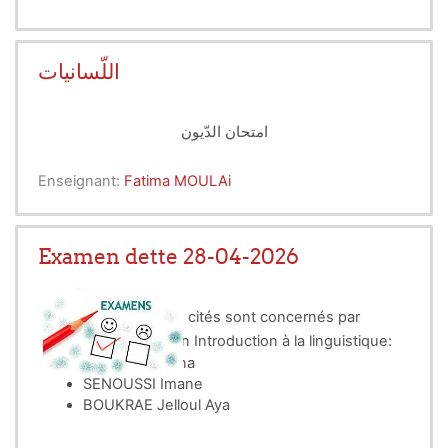
اللّسانيات
امتحان الدّيون
Enseignant:
Fatima MOULAi
Examen dette 28-04-2026
seulement les noms cités sont concernés par
l'examen de dette en Introduction à la linguistique:
BETAYEB Amina
SENOUSSI Imane
BOUKRAE Jelloul Aya