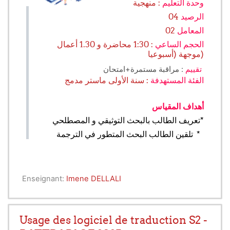
وحدة التعليم
: منهجية
04
الرصيد
02
المعامل
الحجم الساعي
: 1:30 محاضرة و 1.30 أعمال
موجهة (أسبوعيا)
: مراقبة مستمرة+امتحان
تقييم
الفئة المستهدفة
: سنة الأولى ماستر مدمج
أهداف المقياس
تعريف الطالب بالبحث التوثيقي و المصطلحي
*
تلقين الطالب البحث المتطور في الترجمة *
Enseignant:
Imene DELLALI
Usage des logiciel de traduction S2 -