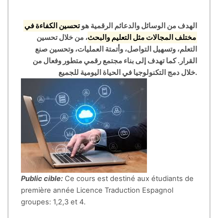
الهدف من الوسائل والدعائم الرقمية هو
تحسين الكفاءة في
مختلف المجالات مثل التعليم والبحث
، من خلال
تحسين
التعلم، وتسهيل التواصل، وأتمتة العمليات، وتحسين صنع
القرار
. كما تهدف إلى بناء مجتمع رقمي متطور وفعال من
خلال دمج التكنولوجيا في الحياة اليومية للجميع.
Public cible:
Ce cours est destiné aux étudiants de
première année Licence Traduction Espagnol
groupes: 1,2,3 et 4.