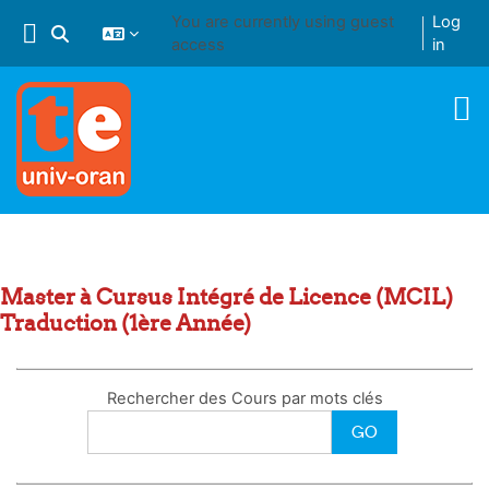
Skip to main content
You are currently using guest
Log
Toggle search input
access
in
Master à Cursus Intégré de Licence (MCIL)
Traduction (1ère Année)
Rechercher des Cours par mots clés