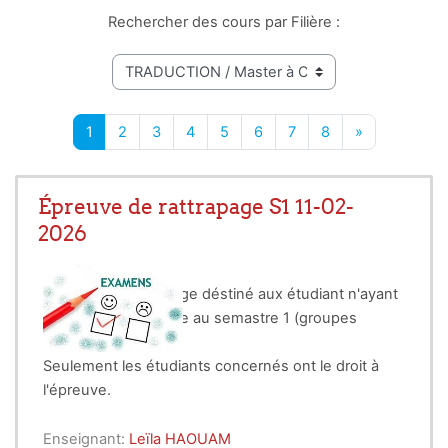
Rechercher des cours par Filière :
1
2
3
4
5
6
7
8
»
Page 1
Page 2
Page 3
Page 4
Page 5
Page 6
Page 7
Page 8
Next page
Épreuve de rattrapage S1 11-02-
2026
Epreuve de rattrapage déstiné aux étudiant n'ayant
pas acquis le module au semastre 1 (groupes
anglais 1 et 2)
Seulement les étudiants concernés ont le droit à
l'épreuve.
Enseignant:
Leïla HAOUAM