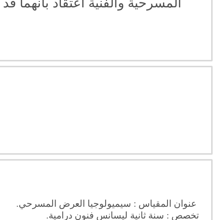
المسرحية والفنية اعتقاد بأنهما ق
عنوان المقياس : سيميولوجيا العرض المسرحي.
تخصص : سنة ثانية ليسانس فنون درامية.