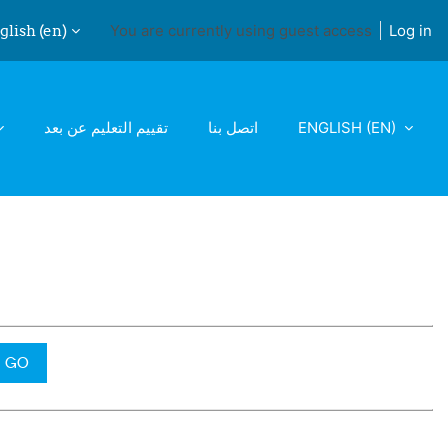
lish ‎(en)‎
You are currently using guest access
Log in
ch input
ENGLISH ‎(EN)‎
اتصل بنا
تقييم التعليم عن بعد