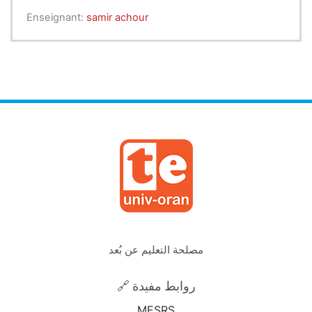
Enseignant:
samir achour
مصلحة التعليم عن بُعد
🔗 روابط مفيدة
MESRS