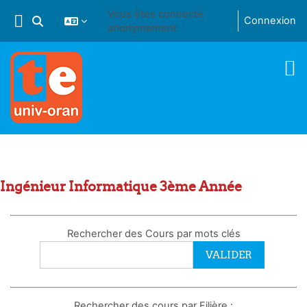
Passer au contenu principal
Vous êtes connecté
Connexion
Activer/désactiver la saisie de recherche
anonymement
Ingénieur Informatique 3ème Année
Rechercher des Cours par mots clés
Rechercher des cours par Filière :