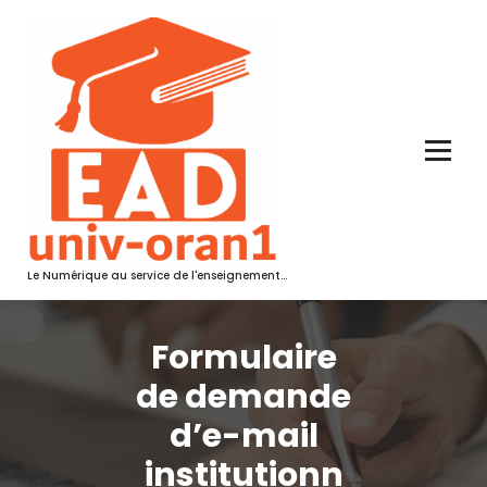
Aller
au
contenu
Le Numérique au service de l'enseignement...
Formulaire
de demande
d’e-mail
institutionn