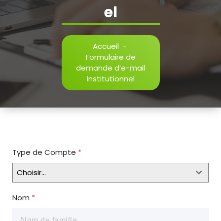
el
Accueil
-
Formulaire de
demande d’e-mail
institutionnel
Type de Compte
*
Choisir...
Nom
*