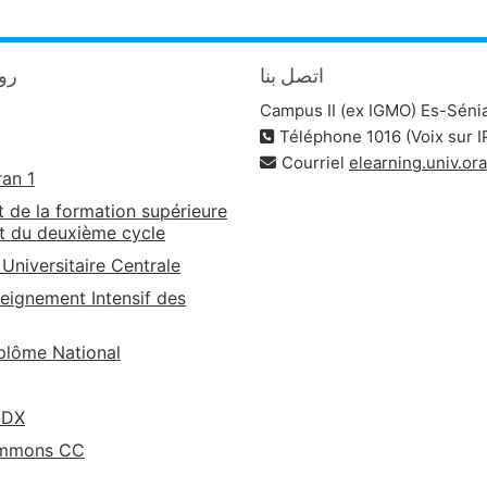
اتصل بنا
روا
Campus II (ex IGMO) Es-Séni
Téléphone 1016 (Voix sur I
Courriel
elearning.univ.o
ran 1
t de la formation supérieure
t du deuxième cycle
 Universitaire Centrale
eignement Intensif des
lôme National
EDX
ommons CC