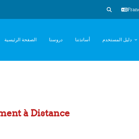
França
Activer/désact
دليل المستخدم
أساتذتنا
دروسنا
الصفحة الرئيسية
ment à Distance