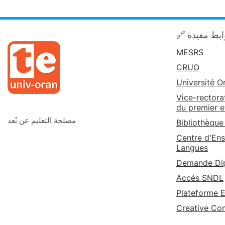
🔗 بط مفيدة
MESRS
CRUO
Université O
Vice-rectora
du premier e
مصلحة التعليم عن بُعد
Bibliothèque
Centre d'Ens
Langues
Demande Dip
Accés SNDL
Plateforme 
Creative C