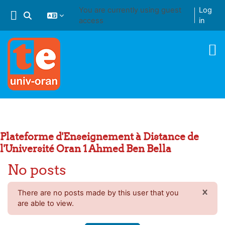
Skip to main content
You are currently using guest
Log
Toggle search input
access
in
Plateforme d'Enseignement à Distance de
l'Université Oran 1 Ahmed Ben Bella
No posts
×
There are no posts made by this user that you
DIS
are able to view.