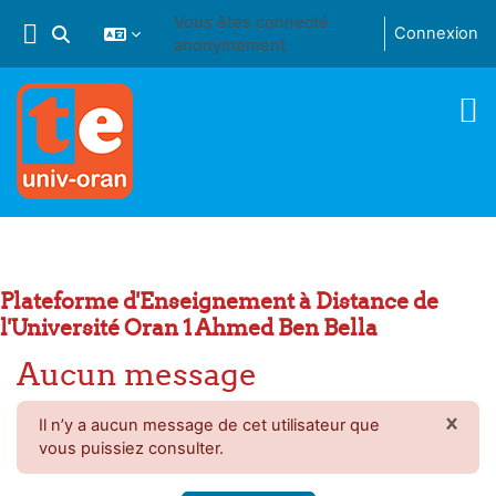
Passer au contenu principal
Vous êtes connecté
Connexion
Activer/désactiver la saisie de recherche
anonymement
Plateforme d'Enseignement à Distance de
l'Université Oran 1 Ahmed Ben Bella
Aucun message
×
Il n’y a aucun message de cet utilisateur que
IGN
vous puissiez consulter.