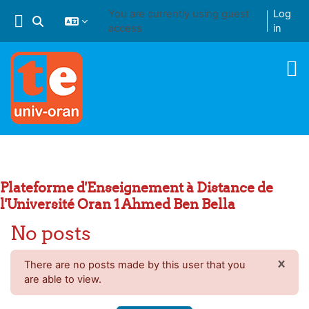
Skip to main content
You are currently using guest
Log
Toggle search input
access
in
Plateforme d'Enseignement à Distance de
l'Université Oran 1 Ahmed Ben Bella
No posts
×
There are no posts made by this user that you
DIS
are able to view.