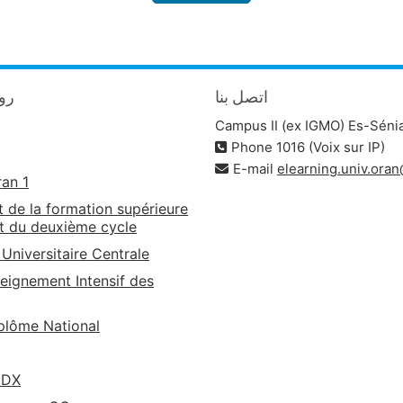
اتصل بنا
روا
Campus II (ex IGMO) Es-Séni
Phone 1016 (Voix sur IP)
E-mail
elearning.univ.ora
ran 1
t de la formation supérieure
t du deuxième cycle
 Universitaire Centrale
eignement Intensif des
lôme National
EDX