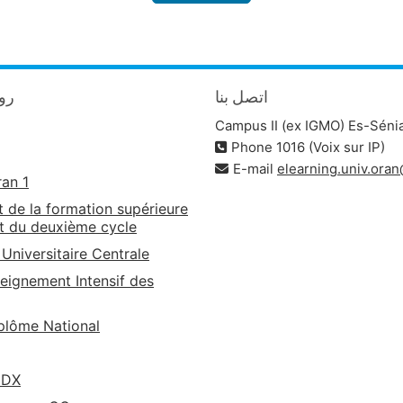
اتصل بنا
روا
Campus II (ex IGMO) Es-Séni
Phone 1016 (Voix sur IP)
E-mail
elearning.univ.ora
ran 1
t de la formation supérieure
t du deuxième cycle
 Universitaire Centrale
eignement Intensif des
lôme National
EDX