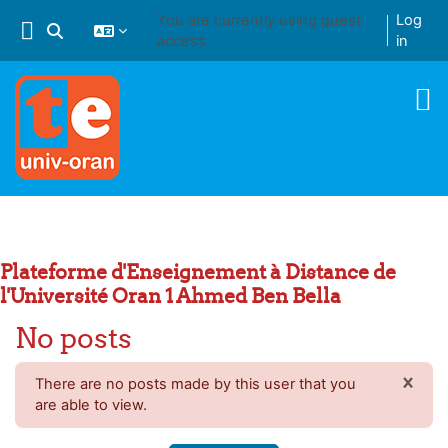
Skip to main content
You are currently using guest
Log
Toggle search input
access
in
Plateforme d'Enseignement à Distance de
l'Université Oran 1 Ahmed Ben Bella
No posts
×
There are no posts made by this user that you
DIS
are able to view.