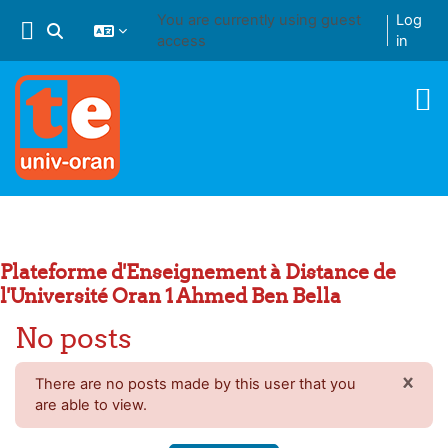
Skip to main content
You are currently using guest
Log
Toggle search input
access
in
Plateforme d'Enseignement à Distance de
l'Université Oran 1 Ahmed Ben Bella
No posts
×
There are no posts made by this user that you
DIS
are able to view.