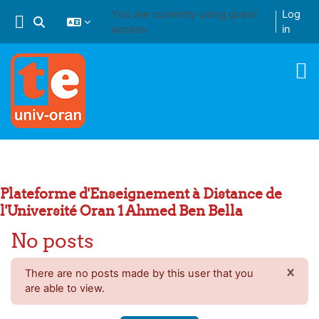
Skip to main content
You are currently using guest
Log
Toggle search input
access
in
Plateforme d'Enseignement à Distance de
l'Université Oran 1 Ahmed Ben Bella
No posts
×
There are no posts made by this user that you
DIS
are able to view.