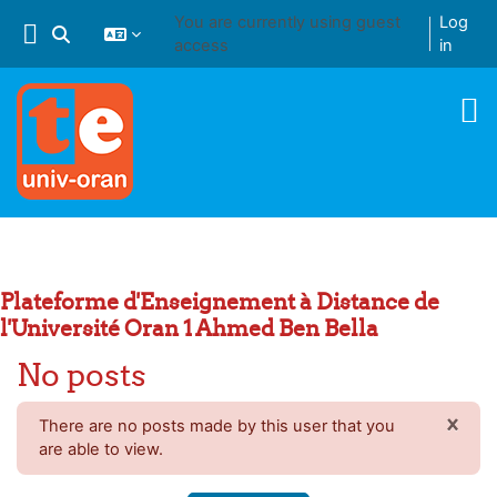
Skip to main content
You are currently using guest
Log
Toggle search input
access
in
Plateforme d'Enseignement à Distance de
l'Université Oran 1 Ahmed Ben Bella
No posts
×
There are no posts made by this user that you
DIS
are able to view.