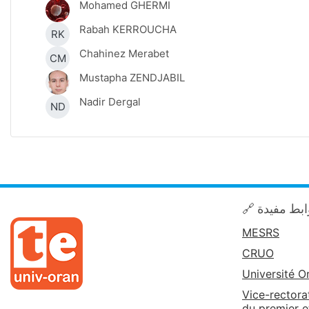
Mohamed GHERMI
Rabah KERROUCHA
RK
Chahinez Merabet
CM
Mustapha ZENDJABIL
Nadir Dergal
ND
🔗 بط مفيدة
MESRS
CRUO
Université O
Vice-rectora
du premier e