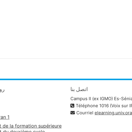
اتصل بنا
روا
Campus II (ex IGMO) Es-Séni
Téléphone 1016 (Voix sur I
Courriel
elearning.univ.o
ran 1
t de la formation supérieure
t du deuxième cycle