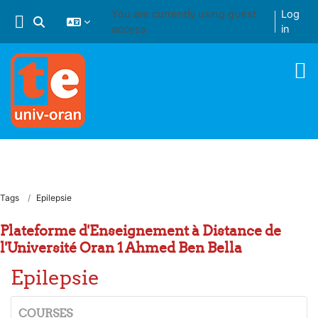
Skip to main content
You are currently using guest
Log
Toggle search input
access
in
Tags
Epilepsie
Plateforme d'Enseignement à Distance de
l'Université Oran 1 Ahmed Ben Bella
Epilepsie
COURSES