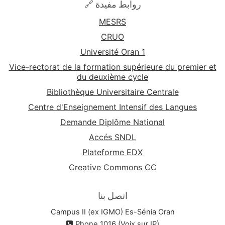
🔗 روابط مفيدة
MESRS
CRUO
Université Oran 1
Vice-rectorat de la formation supérieure du premier et
du deuxième cycle
Bibliothèque Universitaire Centrale
Centre d'Enseignement Intensif des Langues
Demande Diplôme National
Accés SNDL
Plateforme EDX
Creative Commons CC
اتصل بنا
Campus II (ex IGMO) Es-Sénia Oran
Phone 1016 (Voix sur IP)