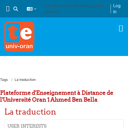
Skip to main content
You are currently using guest
Log
Toggle search input
access
in
Tags
La traduction
Plateforme d'Enseignement à Distance de
l'Université Oran 1 Ahmed Ben Bella
La traduction
USER INTERESTS