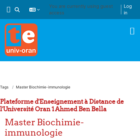
Skip to main content
You are currently using guest
Log
Toggle search input
access
in
Tags
Master Biochimie-immunologie
Plateforme d'Enseignement à Distance de
l'Université Oran 1 Ahmed Ben Bella
Master Biochimie-
immunologie