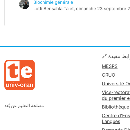
Biochimie générale
Lotfi Bensahla Talet, dimanche 23 septembre 2
🔗 روابط مف
MESRS
CRUO
Université O
Vice-rectora
du premier e
مصلحة التعليم عن بُعد
Bibliothèque
Centre d'Ens
Langues