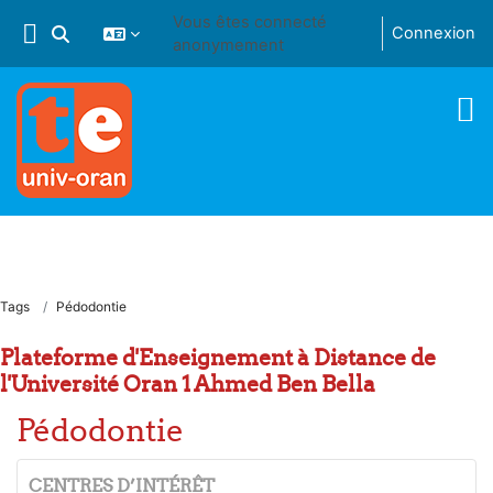
Passer au contenu principal
Vous êtes connecté
Connexion
Activer/désactiver la saisie de recherche
anonymement
Tags
Pédodontie
Plateforme d'Enseignement à Distance de
l'Université Oran 1 Ahmed Ben Bella
Pédodontie
CENTRES D’INTÉRÊT