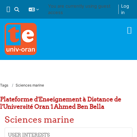
Skip to main content
You are currently using guest
Log
Toggle search input
access
in
Tags
Sciences marine
Plateforme d'Enseignement à Distance de
l'Université Oran 1 Ahmed Ben Bella
Sciences marine
USER INTERESTS