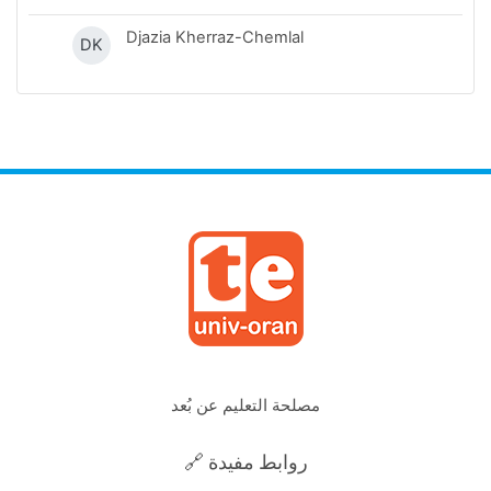
Djazia Kherraz-Chemlal
DK
مصلحة التعليم عن بُعد
🔗 روابط مفيدة