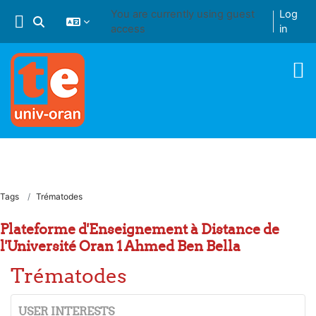
Skip to main content
You are currently using guest
Log
Toggle search input
access
in
Tags
Trématodes
Plateforme d'Enseignement à Distance de
l'Université Oran 1 Ahmed Ben Bella
Trématodes
USER INTERESTS