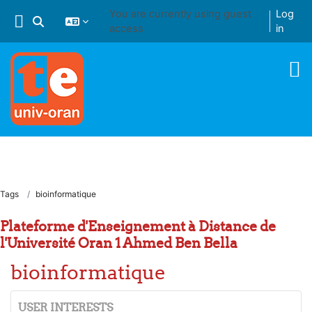
Skip to main content
You are currently using guest
Log
Toggle search input
access
in
Tags
bioinformatique
Plateforme d'Enseignement à Distance de
l'Université Oran 1 Ahmed Ben Bella
bioinformatique
USER INTERESTS