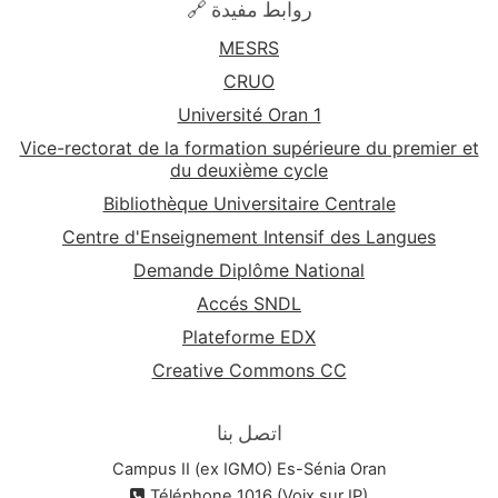
🔗 روابط مفيدة
MESRS
CRUO
Université Oran 1
Vice-rectorat de la formation supérieure du premier et
du deuxième cycle
Bibliothèque Universitaire Centrale
Centre d'Enseignement Intensif des Langues
Demande Diplôme National
Accés SNDL
Plateforme EDX
Creative Commons CC
اتصل بنا
Campus II (ex IGMO) Es-Sénia Oran
Téléphone 1016 (Voix sur IP)