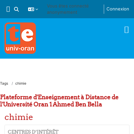
Passer au contenu principal
Vous êtes connecté
Connexion
Activer/désactiver la saisie de recherche
anonymement
Tags
chimie
Plateforme d'Enseignement à Distance de
l'Université Oran 1 Ahmed Ben Bella
chimie
CENTRES D’INTÉRÊT