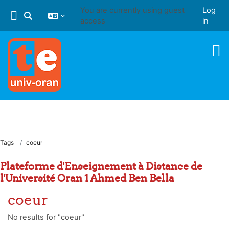
Skip to main content
You are currently using guest
Log
Toggle search input
access
in
Tags
coeur
Plateforme d'Enseignement à Distance de
l'Université Oran 1 Ahmed Ben Bella
coeur
No results for "coeur"