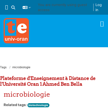
Skip to main content
You are currently using guest
Log
Toggle search input
access
in
Tags
microbiologie
Plateforme d'Enseignement à Distance de
l'Université Oran 1 Ahmed Ben Bella
microbiologie
Related tags:
biotechnologie