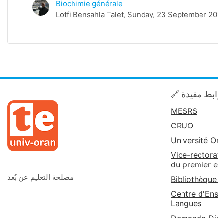
Biochimie générale
Lotfi Bensahla Talet, Sunday, 23 September 20
🔗 بط مفيدة
MESRS
CRUO
Université O
Vice-rectora
du premier e
مصلحة التعليم عن بُعد
Bibliothèque
Centre d'Ens
Langues