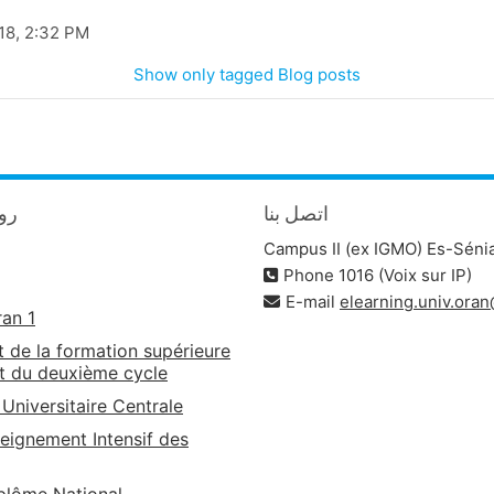
18, 2:32 PM
Show only tagged Blog posts
اتصل بنا
روا
Campus II (ex IGMO) Es-Séni
Phone 1016 (Voix sur IP)
E-mail
elearning.univ.ora
ran 1
t de la formation supérieure
t du deuxième cycle
 Universitaire Centrale
eignement Intensif des