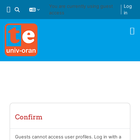
Skip to main content
You are currently using guest
Log
Toggle search input
access
in
Confirm
Guests cannot access user profiles. Log in with a