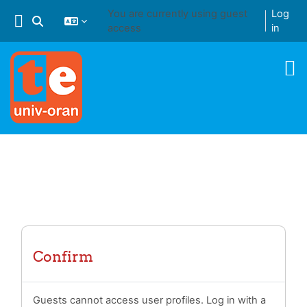
Skip to main content
You are currently using guest
Log
Toggle search input
access
in
Confirm
Guests cannot access user profiles. Log in with a