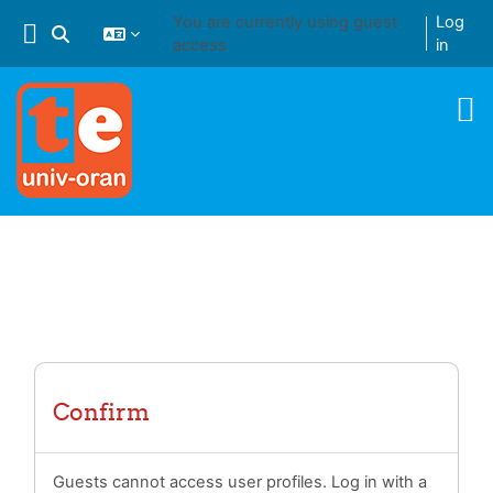
Skip to main content
You are currently using guest
Log
Toggle search input
access
in
Confirm
Guests cannot access user profiles. Log in with a