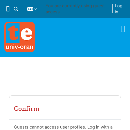
Skip to main content
You are currently using guest
Log
Toggle search input
access
in
Confirm
Guests cannot access user profiles. Log in with a