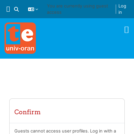
Skip to main content
You are currently using guest
Log
Toggle search input
access
in
Confirm
Guests cannot access user profiles. Log in with a